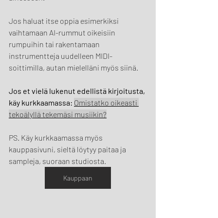
Jos haluat itse oppia esimerkiksi 
vaihtamaan AI-rummut oikeisiin 
rumpuihin tai rakentamaan 
instrumentteja uudelleen MIDI-
soittimilla, autan mielelläni myös siinä.
Jos et vielä lukenut edellistä kirjoitusta, 
käy kurkkaamassa: 
Omistatko oikeasti 
tekoälyllä tekemäsi musiikin?
PS. Käy kurkkaamassa myös 
kauppasivuni, sieltä löytyy paitaa ja 
sampleja, suoraan studiosta.
Kauppaan