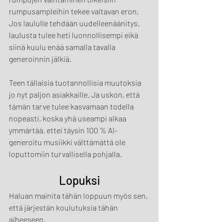
rumpusampleihin tekee valtavan eron. 
Jos laululle tehdään uudelleenäänitys, 
laulusta tulee heti luonnollisempi eikä 
siinä kuulu enää samalla tavalla 
generoinnin jälkiä.
Teen tällaisia tuotannollisia muutoksia 
jo nyt paljon asiakkaille. Ja uskon, että 
tämän tarve tulee kasvamaan todella 
nopeasti, koska yhä useampi alkaa 
ymmärtää, ettei täysin 100 % AI-
generoitu musiikki välttämättä ole 
loputtomiin turvallisella pohjalla.
Lopuksi
Haluan mainita tähän loppuun myös sen, 
että järjestän koulutuksia tähän 
aiheeseen.