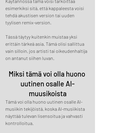
Käytännössä tämä voisi tarkoittaa 
esimerkiksi sitä, että kappaleesta voisi 
tehdä akustisen version tai uuden 
tyylisen remix-version.
Tässä täytyy kuitenkin muistaa yksi 
erittäin tärkeä asia. Tämä olisi sallittua 
vain silloin, jos artisti tai oikeudenhaltija 
on antanut siihen luvan.
Miksi tämä voi olla huono 
uutinen osalle AI-
muusikoista
Tämä voi olla huono uutinen osalle AI-
musiikin tekijöistä, koska AI-musiikista 
näyttää tulevan lisensoitua ja vahvasti 
kontrolloitua.