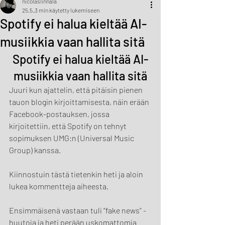
nicolaslinnala
25.5.
3 min käytetty lukemiseen
Spotify ei halua kieltää AI-
musiikkia vaan hallita sitä
Spotify ei halua kieltää AI-
musiikkia vaan hallita sitä
Juuri kun ajattelin, että pitäisin pienen 
tauon blogin kirjoittamisesta, näin erään 
Facebook-postauksen, jossa 
kirjoitettiin, että Spotify on tehnyt 
sopimuksen UMG:n (Universal Music 
Group) kanssa.
Kiinnostuin tästä tietenkin heti ja aloin 
lukea kommentteja aiheesta.
Ensimmäisenä vastaan tuli “fake news” -
huutoja ja heti perään uskomattomia 