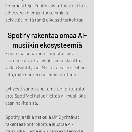
kommentteja. Päätin siis tutustua tähän 
aiheeseen hieman tarkemmin ja 
selvittää, mitä tämä oikeasti tarkoittaa.
Spotify rakentaa omaa AI-
musiikin ekosysteemiä
Ensimmäisenä moni innostui siitä 
ajatuksesta, että nyt AI-musiikki ottaa 
vallan Spotifyssa. Mutta tämä ei ole ihan 
sitä, mitä suurin osa ihmisistä luuli.
Lyhyesti sanottuna tämä tarkoittaa sitä, 
että Spotify ei halua kieltää AI-musiikkia 
vaan hallita sitä.
Spotify ja tällä hetkellä UMG yrittävät 
rakentaa kontrolloitua alustaa AI-
musiikille. Tämä ei kuitenkaan tarkoita 