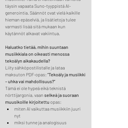
täysin vapaata Suno-tyyppistä AI-
generointia. Säännöt ovat vielä kaikille 
hieman epäselviä, ja lisätietoja tulee 
varmasti lisää sitä mukaan kun 
käytännöt alkavat vakiintua.
Haluatko tietää, mihin suuntaan 
musiikkiala on oikeasti menossa 
tekoälyn aikakaudella?
Liity sähköpostilistalle ja lataa 
maksuton PDF-opas: 
“Tekoäly ja musiikki 
– uhka vai mahdollisuus?”
Tämä ei ole hypeä eikä teknistä 
nörttijargonia, vaan 
selkeä ja suoraan 
muusikoille kirjoitettu
 opas:
miten AI vaikuttaa musiikkiin juuri 
nyt
miksi tunne ja analogisuus 