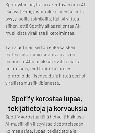
Spotifyihin näyttäisi rakentuvan oma AI-
ekosysteemi, jossa oikeuksien hallinta 
pysyy isoilla toimijoilla. Kaikki viittaa 
siihen, että Spotify alkaa rakentaa AI-
musiikista virallista liiketoimintaa.
Tämä uutinen kertoo ehkä kaikkein 
eniten siitä, mihin suuntaan ala on 
menossa. AI-musiikkia ei välttämättä 
haluta pois, mutta sitä halutaan 
kontrolloida, lisensoida ja liittää osaksi 
virallista musiikkibisnestä.
Spotify korostaa lupaa, 
tekijätietoja ja korvauksia
Spotify korostaa tällä hetkellä kaikissa 
AI-musiikkiin liittyvissä tiedotteissaan 
kolmea asiaa: lupaa, tekijätietoja ja 