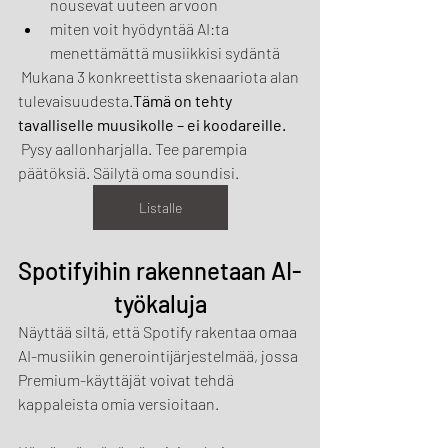
nousevat uuteen arvoon
miten voit hyödyntää AI:ta 
menettämättä musiikkisi sydäntä
 Mukana 3 konkreettista skenaariota alan 
tulevaisuudesta.
Tämä on tehty 
tavalliselle muusikolle – ei koodareille.
 Pysy aallonharjalla. Tee parempia 
päätöksiä. Säilytä oma soundisi.
Listalle
Spotifyihin rakennetaan AI-
työkaluja
Näyttää siltä, että Spotify rakentaa omaa 
AI-musiikin generointijärjestelmää, jossa 
Premium-käyttäjät voivat tehdä 
kappaleista omia versioitaan.