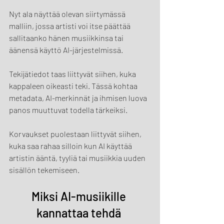
Nyt ala näyttää olevan siirtymässä 
malliin, jossa artisti voi itse päättää 
sallitaanko hänen musiikkinsa tai 
äänensä käyttö AI-järjestelmissä.
Tekijätiedot taas liittyvät siihen, kuka 
kappaleen oikeasti teki. Tässä kohtaa 
metadata, AI-merkinnät ja ihmisen luova 
panos muuttuvat todella tärkeiksi.
Korvaukset puolestaan liittyvät siihen, 
kuka saa rahaa silloin kun AI käyttää 
artistin ääntä, tyyliä tai musiikkia uuden 
sisällön tekemiseen.
Miksi AI-musiikille 
kannattaa tehdä 