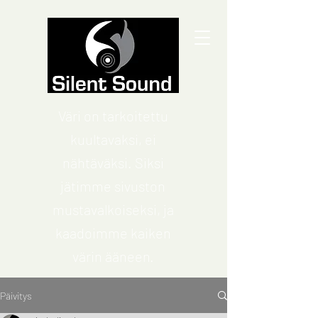
Väri on tarkoitettu
kuultavaksi, ei
nähtäväksi. Siksi
jätimme sivuston
mustavalkoiseksi, ja
kaadoimme kaiken
värin ääneen.
Päivitys