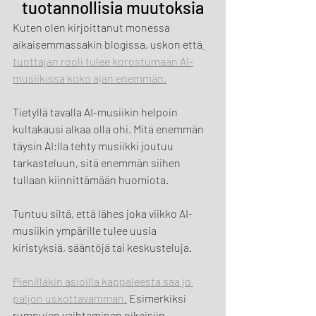
tuotannollisia muutoksia
Kuten olen kirjoittanut monessa 
aikaisemmassakin blogissa, uskon että
tuottajan rooli tulee korostumaan AI-
musiikissa koko ajan enemmän.
Tietyllä tavalla AI-musiikin helpoin 
kultakausi alkaa olla ohi. Mitä enemmän 
täysin AI:lla tehty musiikki joutuu 
tarkasteluun, sitä enemmän siihen 
tullaan kiinnittämään huomiota.
Tuntuu siltä, että lähes joka viikko AI-
musiikin ympärille tulee uusia 
kiristyksiä, sääntöjä tai keskusteluja.
Pienilläkin asioilla kappaleesta saa jo 
paljon uskottavamman.
 Esimerkiksi 
rumpujen vaihtaminen oikeisiin 