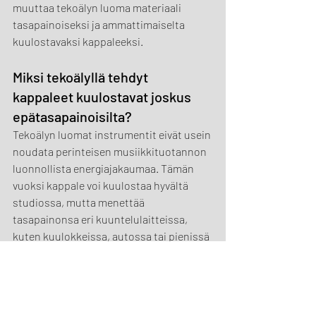
muuttaa tekoälyn luoma materiaali 
tasapainoiseksi ja ammattimaiselta 
kuulostavaksi kappaleeksi.
Miksi tekoälyllä tehdyt 
kappaleet kuulostavat joskus 
epätasapainoisilta?
Tekoälyn luomat instrumentit eivät usein 
noudata perinteisen musiikkituotannon 
luonnollista energiajakaumaa. Tämän 
vuoksi kappale voi kuulostaa hyvältä 
studiossa, mutta menettää 
tasapainonsa eri kuuntelulaitteissa, 
kuten kuulokkeissa, autossa tai pienissä 
kaiuttimissa.
Voiko tekoälymusiikista tehdä 
ammattimaisen miksauksen?