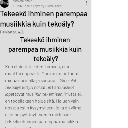
nicolaslinnala
1.9.2025
3 min käytetty lukemiseen
Tekeekö ihminen parempaa
musiikkia kuin tekoäly?
Päivitetty:
4.3.
Tekeekö ihminen 
parempaa musiikkia kuin 
tekoäly?
Kun aloin tätä kirjoittamaan, aihe 
muuttui nopeasti. Moni on osoittanut 
minua sormella ja sanonut: 
"Sinä olet 
tekoälyn kätyri haluat, että muusikot 
lopettavat musiikin tekemisen."
 Mutta ei, 
en todellakaan halua sitä. Haluan vain 
nostaa esiin kysymyksen, joka on viime 
aikoina pyörinyt monen mielessä: 
tekeekö ihminen parempaa musiikkia 