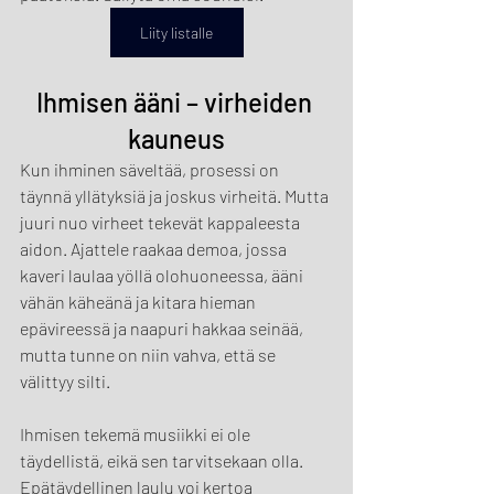
Liity listalle
Ihmisen ääni – virheiden 
kauneus
Kun ihminen säveltää, prosessi on 
täynnä yllätyksiä ja joskus virheitä. Mutta 
juuri nuo virheet tekevät kappaleesta 
aidon. Ajattele raakaa demoa, jossa 
kaveri laulaa yöllä olohuoneessa, ääni 
vähän käheänä ja kitara hieman 
epävireessä ja naapuri hakkaa seinää, 
mutta tunne on niin vahva, että se 
välittyy silti.
Ihmisen tekemä musiikki ei ole 
täydellistä, eikä sen tarvitsekaan olla. 
Epätäydellinen laulu voi kertoa 