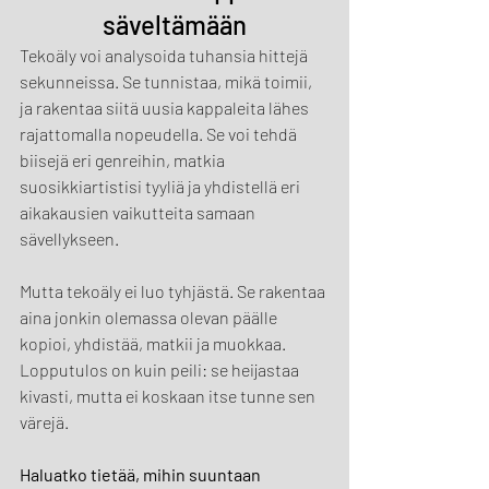
säveltämään
Tekoäly voi analysoida tuhansia hittejä 
sekunneissa. Se tunnistaa, mikä toimii, 
ja rakentaa siitä uusia kappaleita lähes 
rajattomalla nopeudella. Se voi tehdä 
biisejä eri genreihin, matkia 
suosikkiartistisi tyyliä ja yhdistellä eri 
aikakausien vaikutteita samaan 
sävellykseen.
Mutta tekoäly ei luo tyhjästä. Se rakentaa 
aina jonkin olemassa olevan päälle 
kopioi, yhdistää, matkii ja muokkaa. 
Lopputulos on kuin peili: se heijastaa 
kivasti, mutta ei koskaan itse tunne sen 
värejä.
Haluatko tietää, mihin suuntaan 