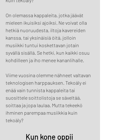
kuin tekoäly?
On olemassa kappaleita, jotka jäävät 
mieleen ikuisiksi ajoiksi. Ne voivat olla 
hetkiä nuoruudesta, iltoja kavereiden 
kanssa, tai yksinäisiä öitä, jolloin 
musiikki tuntui koskettavan jotain 
syvällä sisällä. Se hetki, kun kaikki osuu 
kohdilleen ja iho menee kananlihalle.
Viime vuosina olemme nähneet valtavan 
teknologisen harppauksen. Tekoäly ei 
enää vain tunnista kappaleita tai 
suosittele soittolistoja se säveltää, 
soittaa ja jopa laulaa. Mutta tekeekö 
ihminen parempaa musiikkia kuin 
tekoäly?
Kun kone oppii 