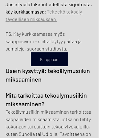
Jos et vielä lukenut edellistä kirjoitusta, 
käy kurkkaamassa: 
Tekeekö tekoäly 
täydellisen miksauksen 
PS. Käy kurkkaamassa myös 
kauppasivuni – sieltä löytyy paitaa ja 
sampleja, suoraan studiosta.
Kauppaan
Usein kysyttyä: tekoälymusiikin 
miksaaminen
Mitä tarkoittaa tekoälymusiikin 
miksaaminen?
Tekoälymusiikin miksaaminen tarkoittaa 
kappaleiden miksaamista, jotka on tehty 
kokonaan tai osittain tekoälytyökaluilla, 
kuten Sunolla tai Udiolla. Tavoitteena on 