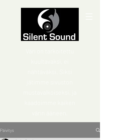
Väri on tarkoitettu
kuultavaksi, ei
nähtäväksi. Siksi
jätimme sivuston
mustavalkoiseksi, ja
kaadoimme kaiken
värin ääneen.
Päivitys