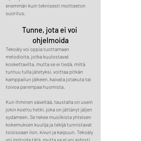
enemmän kuin teknisesti moitteeton 
suoritus.
Tunne, jota ei voi 
ohjelmoida
Tekoäly voi oppia tuottamaan 
melodioita, jotka kuulostavat 
koskettavilta, mutta se ei tiedä, miltä 
tuntuu tulla jätetyksi, voittaa pitkän 
kamppailun jälkeen, kaivata jotakuta tai 
toivoa parempaa huomista.
Kun ihminen säveltää, taustalla on usein 
jokin koettu hetki, joka on jättänyt jäljen 
sydämeen. Se tekee musiikista yhteisen 
kokemuksen kuulija ja tekijä tunnistavat 
toisissaan ilon, kivun ja kaipuun. Tekoäly 
voi imitoida tätä, mutta se ei voi aidosti 