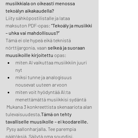
musiikkiala on oikeasti menossa 
tekoälyn aikakaudella?
Liity sähköpostilistalle ja lataa 
maksuton PDF-opas: 
“Tekoäly ja musiikki 
– uhka vai mahdollisuus?”
Tämä ei ole hypeä eikä teknistä 
nörttijargonia, vaan 
selkeä ja suoraan 
muusikoille kirjoitettu
 opas:
miten AI vaikuttaa musiikkiin juuri 
nyt
miksi tunne ja analogisuus 
nousevat uuteen arvoon
miten voit hyödyntää AI:ta 
menettämättä musiikkisi sydäntä
 Mukana 3 konkreettista skenaariota alan 
tulevaisuudesta.
Tämä on tehty 
tavalliselle muusikolle – ei koodareille.
 Pysy aallonharjalla. Tee parempia 
päätöksiä. Säilytä oma soundisi.