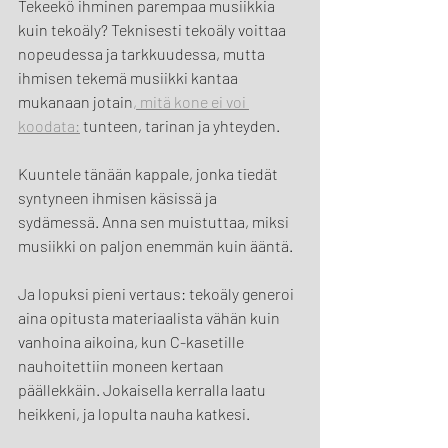
Tekeekö ihminen parempaa musiikkia 
kuin tekoäly? Teknisesti tekoäly voittaa 
nopeudessa ja tarkkuudessa, mutta 
ihmisen tekemä musiikki kantaa 
mukanaan jotain
, mitä kone ei voi 
koodata:
 tunteen, tarinan ja yhteyden.
Kuuntele tänään kappale, jonka tiedät 
syntyneen ihmisen käsissä ja 
sydämessä. Anna sen muistuttaa, miksi 
musiikki on paljon enemmän kuin ääntä.
Ja lopuksi pieni vertaus: tekoäly generoi 
aina opitusta materiaalista vähän kuin 
vanhoina aikoina, kun C-kasetille 
nauhoitettiin moneen kertaan 
päällekkäin. Jokaisella kerralla laatu 
heikkeni, ja lopulta nauha katkesi.