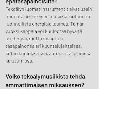
epätasapainoisilta?
Tekoälyn luomat instrumentit eivät usein 
noudata perinteisen musiikkituotannon 
luonnollista energiajakaumaa. Tämän 
vuoksi kappale voi kuulostaa hyvältä 
studiossa, mutta menettää 
tasapainonsa eri kuuntelulaitteissa, 
kuten kuulokkeissa, autossa tai pienissä 
kaiuttimissa.
Voiko tekoälymusiikista tehdä 
ammattimaisen miksauksen?
Kyllä voi. Oikeilla tuotantotekniikoilla, 
kuten vaihtamalla osan 
tekoälyinstrumenteista MIDI-soittimiin, 
rakentamalla sovitusta uudelleen ja 
säätämällä stereokuvaa, tekoälyllä tehty 
musiikki voidaan nostaa täysin 
julkaisukelpoiselle tasolle.