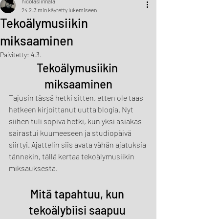
nicolaslinnala
24.2.
3 min käytetty lukemiseen
Tekoälymusiikin
miksaaminen
Päivitetty:
4.3.
Tekoälymusiikin 
miksaaminen
Tajusin tässä hetki sitten, etten ole taas 
hetkeen kirjoittanut uutta blogia. Nyt 
siihen tuli sopiva hetki, kun yksi asiakas 
sairastui kuumeeseen ja studiopäivä 
siirtyi. Ajattelin siis avata vähän ajatuksia 
tännekin, tällä kertaa tekoälymusiikin 
miksauksesta.
Mitä tapahtuu, kun 
tekoälybiisi saapuu 