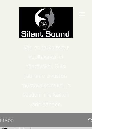
Väri on tarkoitettu
kuultavaksi, ei
nähtäväksi. Siksi
jätimme sivuston
mustavalkoiseksi, ja
kaadoimme kaiken
värin ääneen.
Päivitys