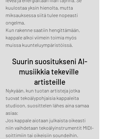
leveä ja energialtaan liian täynnä. Se 
kuulostaa yksin hienolta, mutta 
miksauksessa siitä tulee nopeasti 
ongelma.
Kun rakenne saatiin hengittämään, 
kappale alkoi viimein toimia myös 
muissa kuunteluympäristöissä.
Suurin suositukseni AI-
musiikkia tekeville 
artisteille
Nykyään, kun tuotan artisteja jotka 
tuovat tekoälypohjaisia kappaleita 
studioon, suosittelen lähes aina samaa 
asiaa:
Jos kappale aiotaan julkaista oikeasti 
niin vaihdetaan tekoälyinstrumentit MIDI-
soittimiin tai oikeisiin soundeihin.