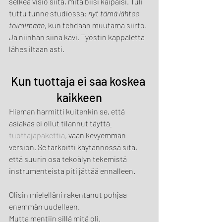
selkeä visio siitä, mitä biisi kaipaisi. Tuli 
tuttu tunne studiossa: 
nyt tämä lähtee 
toimimaan
, kun tehdään muutama siirto.
Ja niinhän siinä kävi. Työstin kappaletta 
lähes iltaan asti.
Kun tuottaja ei saa koskea 
kaikkeen
Hieman harmitti kuitenkin se, että 
asiakas ei ollut tilannut täyttä
tuottajapakettia,
 vaan kevyemmän 
version. Se tarkoitti käytännössä sitä, 
että suurin osa tekoälyn tekemistä 
instrumenteista piti jättää ennalleen.
Olisin mielelläni rakentanut pohjaa 
enemmän uudelleen.
Mutta mentiin sillä mitä oli.