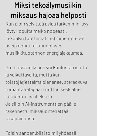
Miksi tekoälymusiikin 
miksaus hajoaa helposti
Kun aloin selvittää asiaa tarkemmin, syy 
löytyi lopulta melko nopeasti.
Tekoälyn tuottamat instrumentit eivät 
usein noudata luonnollisen 
musiikkituotannon energiajakaumaa.
Studiossa miksaus voi kuulostaa isolta 
ja vaikuttavalta, mutta kun 
toistojärjestelmä pienenee: stereokuva 
romahtaa alapää muuttuu keskialue 
kasaantuu päällekkäin
Ja silloin AI-instrumenttien päälle 
rakennettu miksaus menettää 
tasapainonsa.
Toisin sanoen:biisi toimii yhdessä 