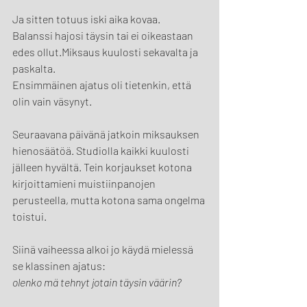
Ja sitten totuus iski aika kovaa.
Balanssi hajosi täysin tai ei oikeastaan 
edes ollut.Miksaus kuulosti sekavalta ja 
paskalta.
Ensimmäinen ajatus oli tietenkin, että 
olin vain väsynyt.
Seuraavana päivänä jatkoin miksauksen 
hienosäätöä. Studiolla kaikki kuulosti 
jälleen hyvältä. Tein korjaukset kotona 
kirjoittamieni muistiinpanojen 
perusteella, mutta kotona sama ongelma 
toistui.
Siinä vaiheessa alkoi jo käydä mielessä 
se klassinen ajatus:
olenko mä tehnyt jotain täysin väärin?