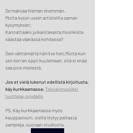
Se maksaa hieman enemmän.
Mutta kysyn usein artisteilta saman 
kysymyksen:
Kannattaako julkaistavasta musiikista 
säästää väärässä kohdassa?
Seei välttämättä häiritse heti.Mutta kun 
sen kerran oppii kuulemaan, sitä ei enää 
saa pois mielestä.
Jos et vielä lukenut edellistä kirjoitusta, 
käy kurkkaamassa: 
Tekoälymusiikki 
tuottajan pöydällä
PS. Käy kurkkaamassa myös 
kauppasivuni, sieltä löytyy paitaa ja 
sampleja, suoraan studiosta.