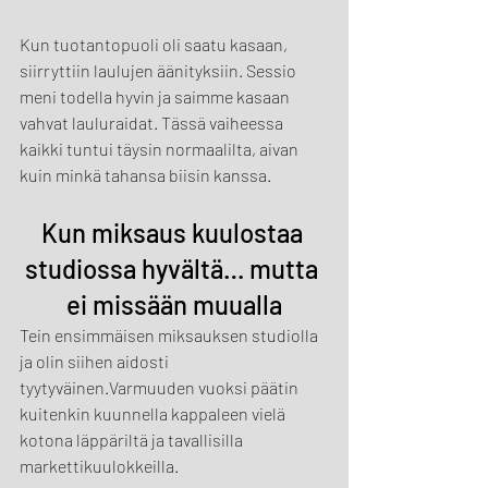
Kun tuotantopuoli oli saatu kasaan, 
siirryttiin laulujen äänityksiin. Sessio 
meni todella hyvin ja saimme kasaan 
vahvat lauluraidat. Tässä vaiheessa 
kaikki tuntui täysin normaalilta, aivan 
kuin minkä tahansa biisin kanssa.
Kun miksaus kuulostaa 
studiossa hyvältä… mutta 
ei missään muualla
Tein ensimmäisen miksauksen studiolla 
ja olin siihen aidosti 
tyytyväinen.Varmuuden vuoksi päätin 
kuitenkin kuunnella kappaleen vielä 
kotona läppäriltä ja tavallisilla 
markettikuulokkeilla.