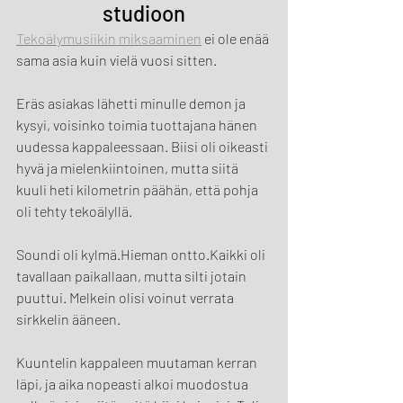
studioon
Tekoälymusiikin miksaaminen
 ei ole enää 
sama asia kuin vielä vuosi sitten.
Eräs asiakas lähetti minulle demon ja 
kysyi, voisinko toimia tuottajana hänen 
uudessa kappaleessaan. Biisi oli oikeasti 
hyvä ja mielenkiintoinen, mutta siitä 
kuuli heti kilometrin päähän, että pohja 
oli tehty tekoälyllä.
Soundi oli kylmä.Hieman ontto.Kaikki oli 
tavallaan paikallaan, mutta silti jotain 
puuttui. Melkein olisi voinut verrata 
sirkkelin ääneen.
Kuuntelin kappaleen muutaman kerran 
läpi, ja aika nopeasti alkoi muodostua 