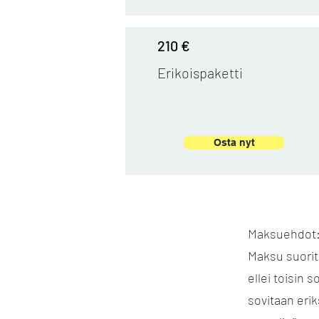
210 €
Erikoispaketti
Osta nyt
Maksuehdot
Maksu suorit
ellei toisin 
sovitaan erik