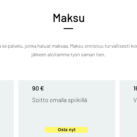
Maksu
a se palvelu, jonka haluat maksaa. Maksu onnistuu turvallisesti kort
jälkeen aloitamme työn saman tien.
90 €
1
Soitto omalla spiikillä
V
Osta nyt