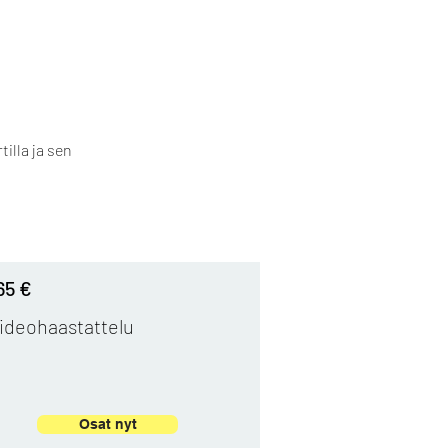
illa ja sen
65 €
ideohaastattelu
Osat nyt