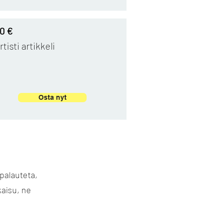
0 €
rtisti artikkeli
Osta nyt
palauteta,
kaisu, ne