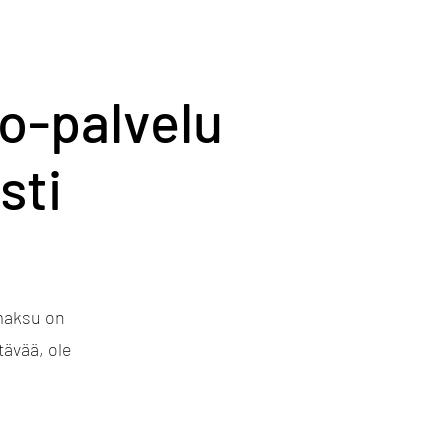
o-palvelu
sti
 maksu on
tävää, ole