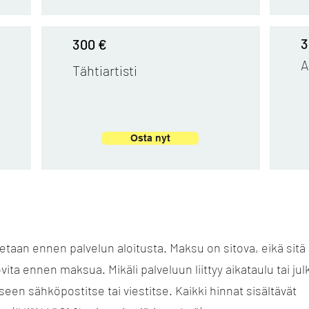
3
300 €
A
Tähtiartisti
Osta nyt
:
etaan ennen palvelun aloitusta. Maksu on sitova, eikä sitä 
sovita ennen maksua. Mikäli palveluun liittyy aikataulu tai jul
seen sähköpostitse tai viestitse. Kaikki hinnat sisältävät