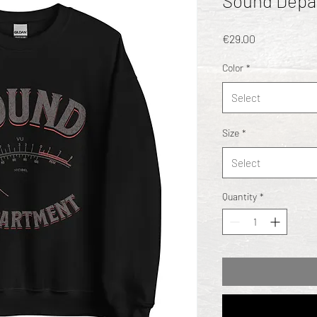
Sound Depar
Price
€29.00
Color
*
Select
Size
*
Select
Quantity
*