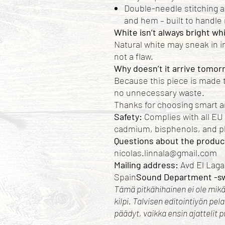
Double-needle stitching at
and hem – built to handle 
White isn’t always bright wh
Natural white may sneak in in
not a flaw.
Why doesn’t it arrive tomor
Because this piece is made t
no unnecessary waste.
Thanks for choosing smart a
Safety:
Complies with all EU 
cadmium, bisphenols, and p
Questions about the product
nicolas.linnala@gmail.com
Mailing address:
Avd El Lagar
Spain
Sound Department -sw
Tämä pitkähihainen ei ole mik
kilpi. Talvisen editointiyön pela
päädyt, vaikka ensin ajattelit 