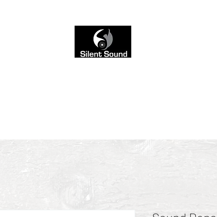
 not seen. That’s why we left the site black and white,
into the sound
ce-Over
AI Music Mixing
Blog
Sound & Style
Contact
Servi