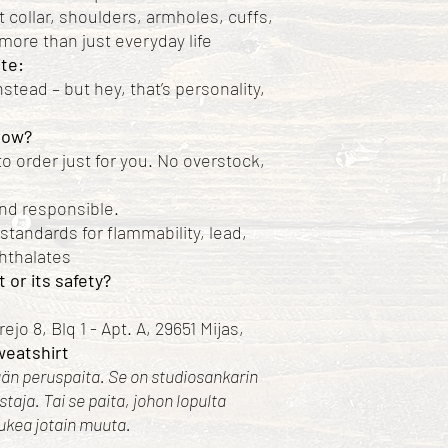
 collar, shoulders, armholes, cuffs,
more than just everyday life
ite:
stead – but hey, that’s personality,
row?
o order just for you. No overstock,
nd responsible.
standards for flammability, lead,
hthalates
 or its safety?
ejo 8, Blq 1 - Apt. A, 29651 Mijas,
eatshirt
ään peruspaita. Se on studiosankarin
staja. Tai se paita, johon lopulta
pukea jotain muuta.