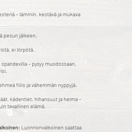
esteriä – lämmin, kestävä ja mukava
iä pesun jälkeen.
istä, ei lörpötä.
s spandexilla – pysyy muodossaan,
isi.
pehmeä fiilis ja vähemmän nyppyjä.
äät, kädentiet, hihansuut ja helma –
n tavallinen elämä.
alkoinen:
Luonnonvalkoinen saattaa