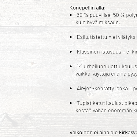
Konepellin alla:
50 % puuvillaa, 50 % poly
kuin hyvä miksaus.
Esikutistettu = ei yllätyks
Klassinen istuvuus – ei kir
1×1 urheiluneulottu kaulu
vaikka käyttäjä ei aina pysy
Air-jet -kehrätty lanka = 
Tuplatikatut kaulus, olkap
kestää vähän enemmän kui
Valkoinen ei aina ole kirkasv