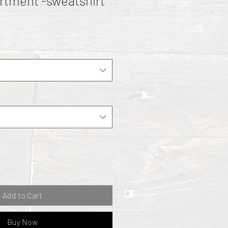
tment -sweatshirt
Add to Cart
Buy Now