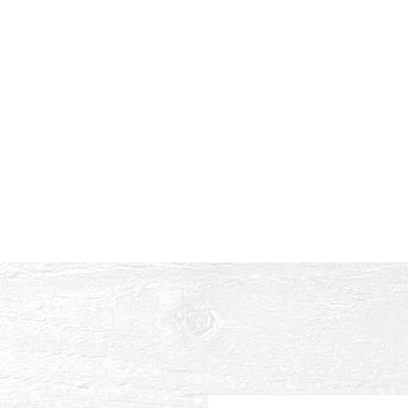
Color is meant to be heard,
Home
Music
Voi