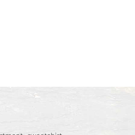
 and poured all the color
ces & Pricing
About