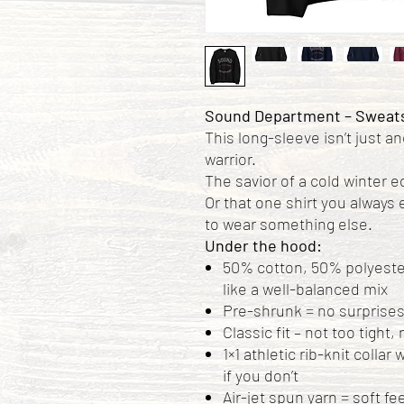
Sound Department – Sweats
This long-sleeve isn’t just ano
warrior.
The savior of a cold winter e
Or that one shirt you always
to wear something else.
Under the hood:
50% cotton, 50% polyeste
like a well-balanced mix
Pre-shrunk = no surprises
Classic fit – not too tight,
1×1 athletic rib-knit colla
if you don’t
Air-jet spun yarn = soft fee