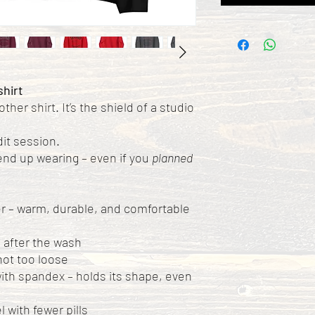
hirt
ther shirt. It’s the shield of a studio
dit session.
 end up wearing – even if you
planned
r – warm, durable, and comfortable
 after the wash
 not too loose
r with spandex – holds its shape, even
l with fewer pills