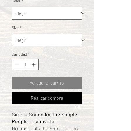
Color
*
Size
*
Cantidad
*
Agregar al carrito
Realizar compra
Simple Sound for the Simple
People – Camiseta
No hace falta hacer ruido para