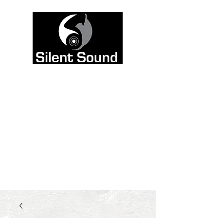
El color está hecho
para escucharse, no
para verse. Por eso
dejamos la web en
blanco y negro y
vertimos todo el color
en el sonido