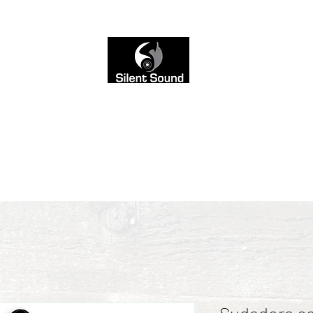
scucharse, no para verse. Por eso dejamos la web en 
todo el color en el sonido
Locución
Mezcla con IA
Blog
Shop
Contacto
Servicios y