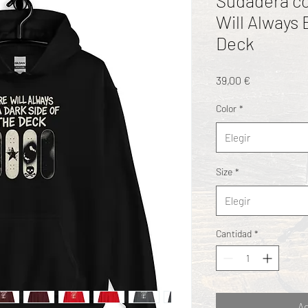
Sudadera co
Will Always 
Deck
Precio
39,00 €
Color
*
Elegir
Size
*
Elegir
Cantidad
*
Ag