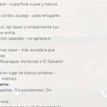
 aire = superficie suave y menos
 cordón a juego – para refugiarte
óvil, las llaves o simplemente tus
e enfría
 con spandex – no aprieta ni
onas clave – más duradera que
nas
 Nicaragua, Honduras o El Salvador
 en lugar de blanco brillante –
e matices.
tante:
 pedido. Sin excedentes. Sin
encia.