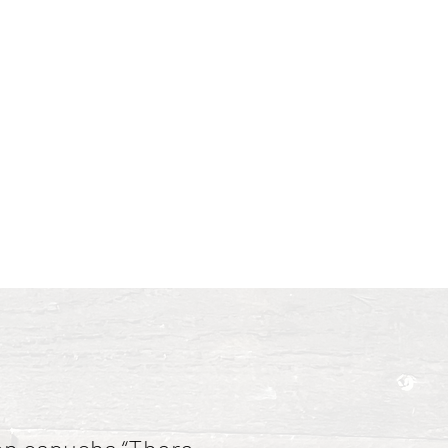
blanco y negro y vertimos
 precios
About