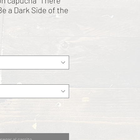
n capucha “There
Be a Dark Side of the
regar al carrito