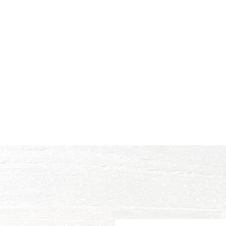
El color está hecho para e
Hogar
Música