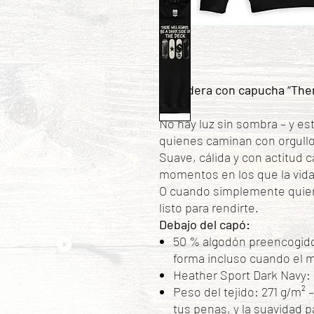
Sudadera con capucha “There
Deck”
No hay luz sin sombra – y e
quienes caminan con orgullo
Suave, cálida y con actitud c
momentos en los que la vida
O cuando simplemente quiere
listo para rendirte.
Debajo del capó:
50 % algodón preencogido
forma incluso cuando el 
Heather Sport Dark Navy: 
Peso del tejido: 271 g/m² 
tus penas, y la suavidad p