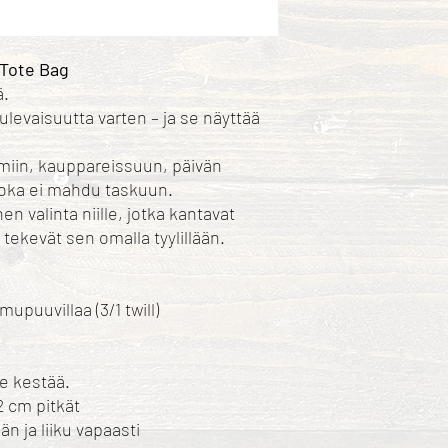
 Tote Bag
ä.
levaisuutta varten – ja se näyttää
lmiin, kauppareissuun, päivän
 joka ei mahdu taskuun.
en valinta niille, jotka kantavat
tekevät sen omalla tyylillään.
upuuvillaa (3/1 twill)
se kestää.
2 cm pitkät
än ja liiku vapaasti