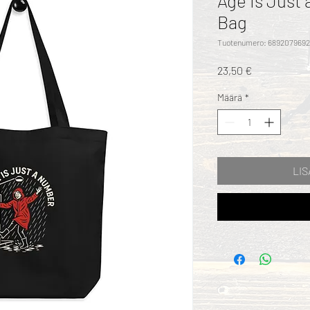
Age Is Just
Bag
Tuotenumero: 689207969
Hinta
23,50 €
Määrä
*
LIS