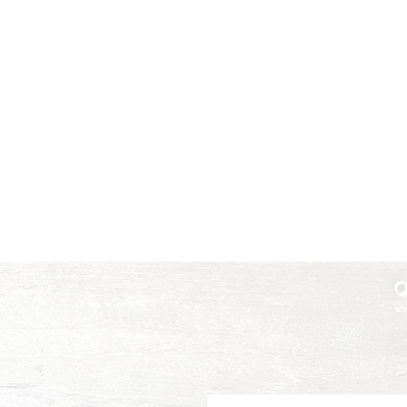
Väri on tarkoitettu kuult
Koti
Musiikki
Spiikit