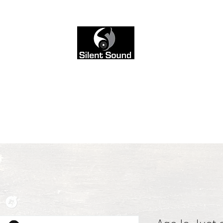
avaksi, ei nähtäväksi. Siksi jätimme sivuston mustava
kaiken värin ääneen.
AI musiikin Miksaus
Blogi
Sound & Style
Yhteys
Palvelut & hin