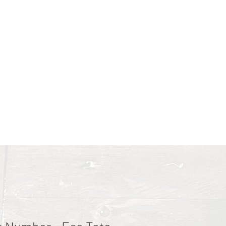
lkoiseksi, ja kaadoimme
nat
Terms and Conditions