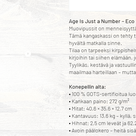
Age Is Just a Number – Eco
Muovipussit on menneisyytt
Tämä kangaskassi on tehty tu
hyvältä matkalla sinne.
Tilaa on tarpeeksi kirppishe
kirjoihin tai siihen elämään,
Tyylikäs, kestävä ja vastuullin
maailmaa harteillaan – mutta 
Konepellin alta:
• 100 % GOTS-sertifioitua luom
• Kankaan paino: 272 g/m²
• Mitat: 40,6 × 35,6 × 12,7 cm
• Kantavuus: 13,6 kg – kyllä, 
• Hihnat: 2,5 cm leveät ja 62,
• Avoin päälokero – heitä sisä