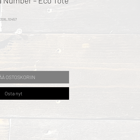
 a Number – Eco Tote
2306_10457
ÄÄ OSTOSKORIIN
Osta nyt