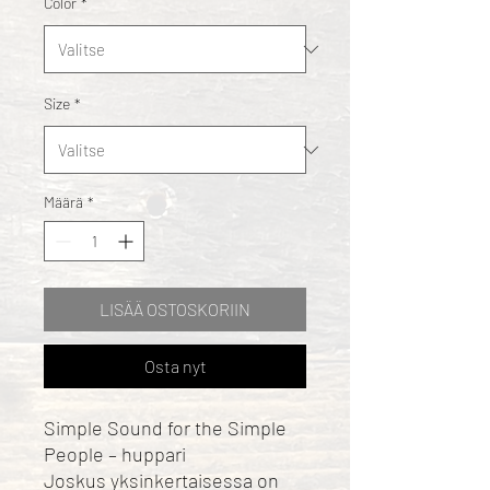
Color
*
Size
*
Määrä
*
LISÄÄ OSTOSKORIIN
Osta nyt
Simple Sound for the Simple
People – huppari
Joskus yksinkertaisessa on