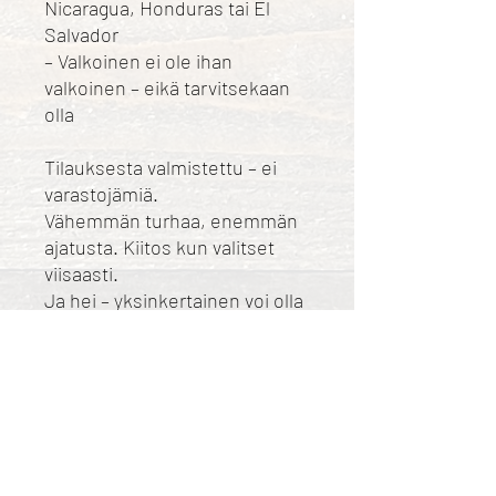
Nicaragua, Honduras tai El
Salvador
– Valkoinen ei ole ihan
valkoinen – eikä tarvitsekaan
olla
Tilauksesta valmistettu – ei
varastojämiä.
Vähemmän turhaa, enemmän
ajatusta. Kiitos kun valitset
viisaasti.
Ja hei – yksinkertainen voi olla
aika hiton siisti.
Tuote valmistetaan juuri sinua
varten heti, kun tilauksesi
saapuu – siksi toimitus voi
kestää hieman pidempään.
Tuotamme vain tarpeeseen,