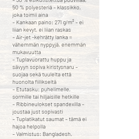
50 % polyesteriä – klassikko,
joka toimii aina
– Kankaan paino: 271 g/m² – ei
liian kevyt, ei liian raskas
– Air-jet -kehrätty lanka =
vähemmän nyppyjä, enemmän
mukavuutta
– Tuplavuorattu huppu ja
sävyyn sopiva kiristysnaru –
suojaa sekä tuulelta että
huonolta fiilikseltä
– Etutasku: puhelimelle,
sormille tai hiljaisille hetkille
– Ribbineulokset spandexilla –
joustaa just sopivasti
– Tuplatikatut saumat – tämä ei
hajoa helpolla
– Valmistus: Bangladesh,