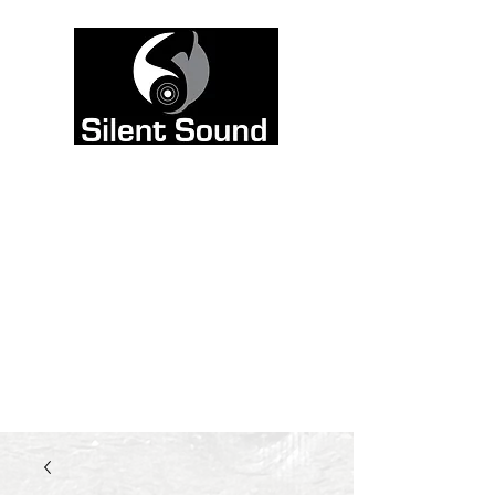
Väri on tarkoitettu
kuultavaksi, ei
nähtäväksi. Siksi
jätimme sivuston
mustavalkoiseksi, ja
kaadoimme kaiken
värin ääneen.