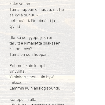
koko voima.
Tämä huppari ei huuda, mutta
se kyllä puhuu –
pehmeästi, lämpimästi ja
tyylillä.
Oletko se tyyppi, joka ei
tarvitse kimalletta ollakseen
kiinnostava?
Tämä on sun huppari.
Pehmeä kuin lempibiisi
vinyyliltä.
Yksinkertainen kuin hyvä
miksaus.
Lämmin kuin analogisoundi.
Konepellin alta:
– 50 % esikutistettua puuvillaa,