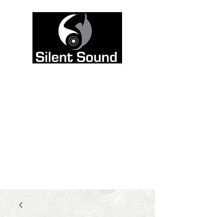
Väri on tarkoitettu
kuultavaksi, ei
nähtäväksi. Siksi
jätimme sivuston
mustavalkoiseksi, ja
kaadoimme kaiken
värin ääneen.