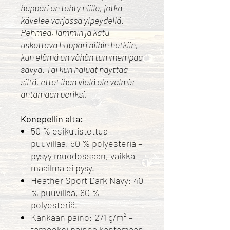
huppari on tehty niille, jotka
kävelee varjossa ylpeydellä.
Pehmeä, lämmin ja katu-
uskottava huppari niihin hetkiin,
kun elämä on vähän tummempaa
sävyä. Tai kun haluat näyttää
siltä, ettet ihan vielä ole valmis
antamaan periksi.
Konepellin alta:
50 % esikutistettua
puuvillaa, 50 % polyesteriä –
pysyy muodossaan, vaikka
maailma ei pysy.
Heather Sport Dark Navy: 40
% puuvillaa, 60 %
polyesteriä.
Kankaan paino: 271 g/m² –
tarpeeksi painoa kantamaan