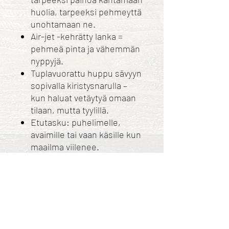
huolia, tarpeeksi pehmeyttä
unohtamaan ne.
Air-jet -kehrätty lanka =
pehmeä pinta ja vähemmän
nyppyjä.
Tuplavuorattu huppu sävyyn
sopivalla kiristysnarulla –
kun haluat vetäytyä omaan
tilaan, mutta tyylillä.
Etutasku: puhelimelle,
avaimille tai vaan käsille kun
maailma viilenee.
Ribbineulokset spandexilla –
ei purista eikä petä.
Tuplatikatut kriittiset kohdat
– kestävämpää kuin moni
ihmissuhde.
Valmistettu: Bangladesh,