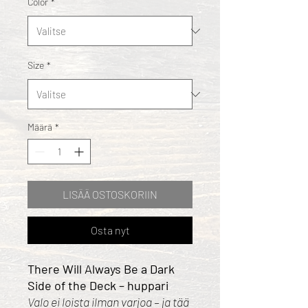
Color
*
Size
*
Määrä
*
LISÄÄ OSTOSKORIIN
Osta nyt
There Will Always Be a Dark
Side of the Deck – huppari
Valo ei loista ilman varjoa – ja tää