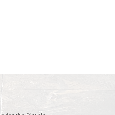
lkoiseksi, ja kaadoimme
nat
Terms and Conditions