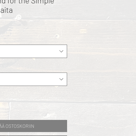
d for the Simple
aita
ÄÄ OSTOSKORIIN