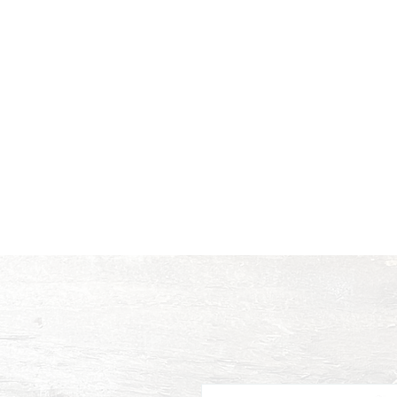
Väri on tarkoitettu kuult
Koti
Musiikki
Spiikit