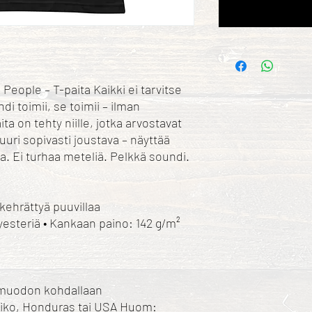
People – T-paita Kaikki ei tarvitse
i toimii, se toimii – ilman
ta on tehty niille, jotka arvostavat
uuri sopivasti joustava – näyttää
kaa. Ei turhaa meteliä. Pelkkä soundi.
kehrättyä puuvillaa
lyesteriä • Kankaan paino: 142 g/m²
ää muodon kohdallaan
siko, Honduras tai USA Huom: