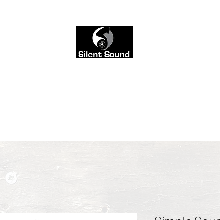
avaksi, ei nähtäväksi. Siksi jätimme sivuston mustava
kaiken värin ääneen.
AI musiikin Miksaus
Blogi
Sound & Style
Yhteys
Palvelut & hin