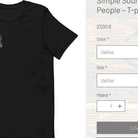
Simple Soun
People – T-p
Hinta
27,00 €
Color
*
Valitse
Size
*
Valitse
Määrä
*
LIS