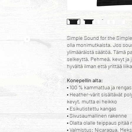
Simple Sound for the Simple 
olla monimutkaista. Jos sound
ylimääräistä säätöä. Tämä pai
selkeyttä. Pehmeä, kevyt ja j
hyvältä ilman että yrittää lii
Konepellin alta:
• 100 % kammattua ja rengas
• Heather-värit sisältävät po
kevyt, mutta ei heikko
• Esikutistettu kangas
• Sivusaumallinen rakenne
• Olalta olalle teippaus pit
• Valmistus: Nicaragua, Mek