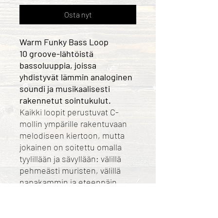
Osta nyt
Warm Funky Bass Loop
10 groove-lähtöistä
bassoluuppia, joissa
yhdistyvät lämmin analoginen
soundi ja musikaalisesti
rakennetut sointukulut.
Kaikki loopit perustuvat C-
mollin ympärille rakentuvaan
melodiseen kiertoon, mutta
jokainen on soitettu omalla
tyylillään ja sävyllään: välillä
pehmeästi muristen, välillä
napakammin ja eteenpäin
groovaten.
10 bassolooppia (WAV 24bit /
44.1kHz)