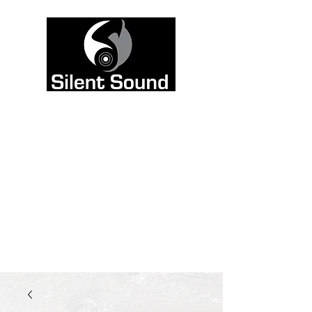
Väri on tarkoitettu
kuultavaksi, ei
nähtäväksi. Siksi
jätimme sivuston
mustavalkoiseksi, ja
kaadoimme kaiken
värin ääneen.