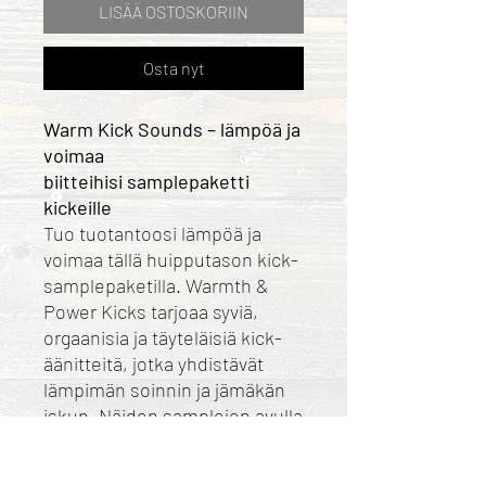
LISÄÄ OSTOSKORIIN
Osta nyt
Warm Kick Sounds – lämpöä ja
voimaa
biitteihisi samplepaketti
kickeille
Tuo tuotantoosi lämpöä ja
voimaa tällä huipputason kick-
samplepaketilla. Warmth &
Power Kicks tarjoaa syviä,
orgaanisia ja täyteläisiä kick-
äänitteitä, jotka yhdistävät
lämpimän soinnin ja jämäkän
iskun. Näiden samplejen avulla
saat luotua juuri sitä voimaa ja
lämpöä, joka nostaa tuotannon