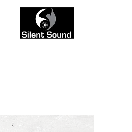
Väri on tarkoitettu
kuultavaksi, ei
nähtäväksi. Siksi
jätimme sivuston
mustavalkoiseksi, ja
kaadoimme kaiken
värin ääneen.