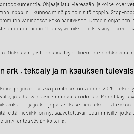
uontodokumenttia. Ohjaaja istui vieressäni ja voice-over ve
 meni nappiin – kunnes minä painoin sitä nappia. Stop-nappi
ammutin vahingossa koko äänityksen. Katsoin ohjaajaan ja
st sammutin tämän.” Hän kysyi miksi. En keksinyt parempa
kko. Onko äänitysstudio aina täydellinen - ei se ehkä aina ol
n arki, tekoäly ja miksauksen tulevai
ikoina paljon musiikkia ja mitä se tuo vuonna 2025. Tekoäly 
alla, jota harva osasi ennustaa tai odottaa. Monet käyttävät
iksaukseen ja jotkut jopa keikkasettien tekoon. Ja se on 
itä, että musiikki on nyt saavutettavampaa ihmisille, jotka 
akin AI antaa väylän kokeilla.