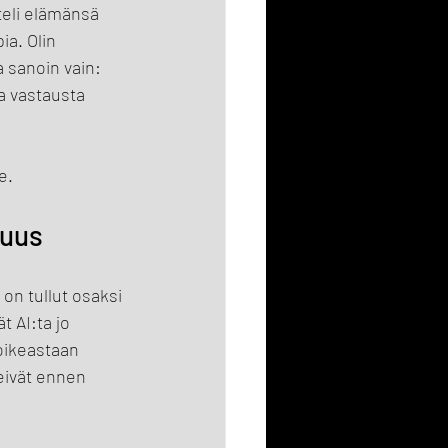
teli elämänsä 
a. Olin 
 sanoin vain: 
a vastausta 
e.
suus
on tullut osaksi 
 AI:ta jo 
oikeastaan 
eivät ennen 