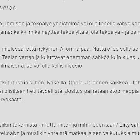
syntyy.
in. Ihmisen ja tekoälyn yhdistelmä voi olla todella vahva k
mä: kaikki mikä näyttää tekoälyltä ei ole tekoälyä – ja päi
mielessä, että nykyinen AI on halpaa. Mutta ei se sellaisen
Teslan verran ja kuluttavat enemmän sähköä kuin kiuas. Jo
 ilmaisena, se voi olla kallis illuusio
tki tutustua siihen. Kokeilla. Oppia. Ja ennen kaikkea – te
 ei olisikaan heti täydellistä. Joskus painetaan stop-nappia
 arvokasta.
iikin tekemistä – mutta miten ja mihin suuntaan? 
Liity
säh
tekoälyn ja musiikin yhteistä matkaa ja sen vaikutuksia mus