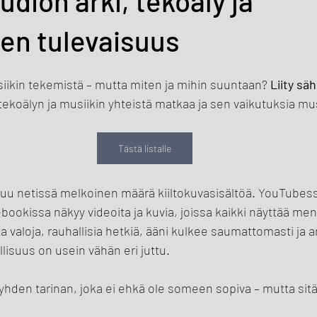
udion arki, tekoäly ja
en tulevaisuus
iikin tekemistä – mutta miten ja mihin suuntaan? 
Liity säh
tekoälyn ja musiikin yhteistä matkaa ja sen vaikutuksia mus
Tästä listalle
kkuu netissä melkoinen määrä kiiltokuvasisältöä. YouTubess
bookissa näkyy videoita ja kuvia, joissa kaikki näyttää me
a valoja, rauhallisia hetkiä, ääni kulkee saumattomasti ja art
lisuus on usein vähän eri juttu.
yhden tarinan, joka ei ehkä ole someen sopiva – mutta sit