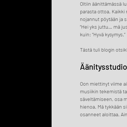
Oltiin äänittämässä l
parasta ottoa. Kaikki
nojannut pöytään ja s
“Hei yks juttu… mä ju
kuin: “Hyvä kysymys.”
Tästä tuli blogin otsi
Äänitysstudio
Oon miettinyt viime a
musiikin tekemistä tav
säveltämiseen, osa m
hienoa. Mä tykkään si
osanneet aloittaa. Ain