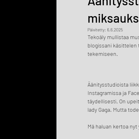
Äänitysst
miksauks
Päivitetty:
6.6.2025
Tekoäly mullistaa mus
blogissani käsittelen 
tekemiseen.
Äänitysstudioista lii
Instagramissa ja Face
täydellisesti. On upeit
lady Gaga. Mutta todel
Mä haluan kertoa nyt 