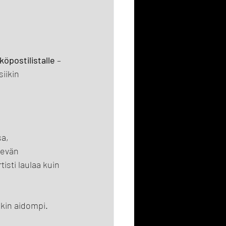
köpostilistalle
 – 
iikin 
a, 
nevän 
isti laulaa kuin 
äkin aidompi.