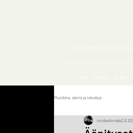
Väri on tarkoitettu kuult
Koti
Musiikki
Spiikit
Musiikkia, ääntä ja tekoälyä
nicolaslinnala
2.6.20