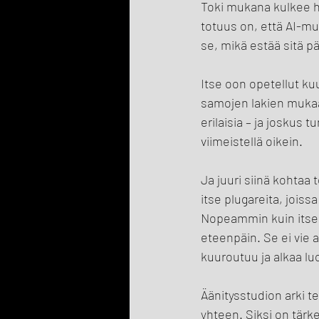
Toki mukana kulkee ha
totuus on, että AI-mus
se, mikä estää sitä p
Itse oon opetellut ku
samojen lakien mukaan
erilaisia – ja joskus t
viimeistellä oikein.
Ja juuri siinä kohtaa
itse plugareita, joiss
Nopeammin kuin itse m
eteenpäin. Se ei vie a
kuuroutuu ja alkaa luo
Äänitysstudion arki t
yhteen. Siksi on tärke