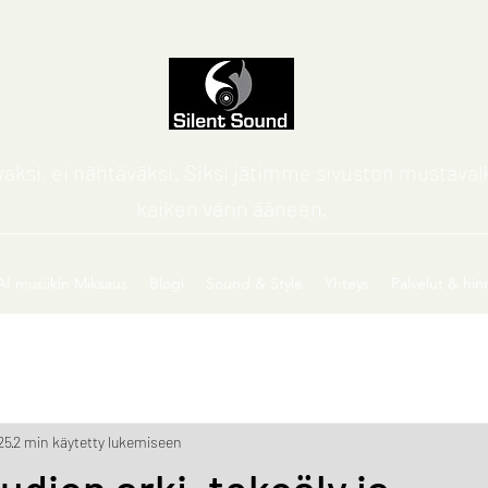
avaksi, ei nähtäväksi. Siksi jätimme sivuston mustava
kaiken värin ääneen.
AI musiikin Miksaus
Blogi
Sound & Style
Yhteys
Palvelut & hin
25
2 min käytetty lukemiseen