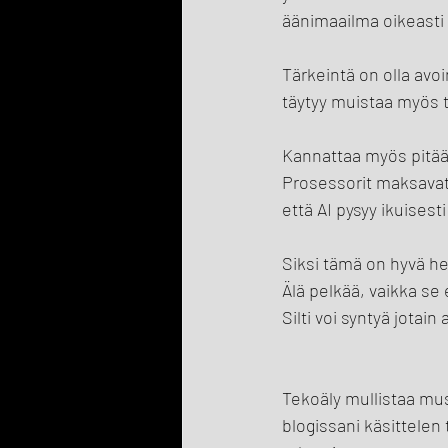
äänimaailma oikeasti 
Tärkeintä on olla avo
täytyy muistaa myös tä
Kannattaa myös pitää 
Prosessorit maksavat 
että AI pysyy ikuisesti
Siksi tämä on hyvä he
Älä pelkää, vaikka se
Silti voi syntyä jotain
Tekoäly mullistaa mus
blogissani käsittelen 