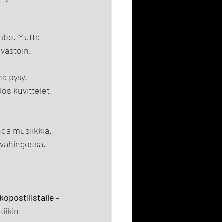
ombo. Mutta 
nvastoin.
a pysy. 
s kuvittelet, 
hdä musiikkia. 
 vahingossa. 
köpostilistalle 
– 
iikin 