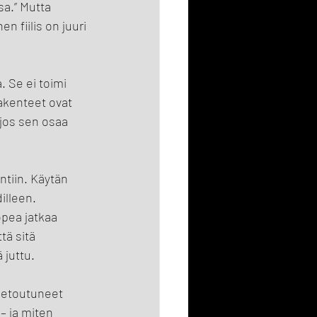
a.” Mutta 
n fiilis on juuri 
 Se ei toimi 
akenteet ovat 
 jos sen osaa 
ntiin. Käytän 
illeen. 
opea jatkaa 
tä sitä 
 juttu. 
kietoutuneet 
– ja miten 