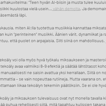
rhakuvitelma: “Teen hyvän AI-biisin ja musta tulee kuuluis
iikki kuulostaa vielä usein...
 vähän demolta
. Ja demomaine
ääsemästä läpi.
ukausia, miten AI:lla tuotettua musiikkia kannattaa miksata.
 kuin “perinteinen” musiikki. Äänien värit, dynamiikat ja r
untuu, että puolet on arpajaisia. Silti siinä on mahdollisuus,
 tekoäly voi olla myös hyvä työkalu miksaukseen ja masteroi
a tekoäly avaa valmiiksi 8–9 efektiä ja säätää lähtötasot kohd
anuaalisesti ne saisin avattua yksi kerrallaan. Siitä on n
mmattia – se vain nopeuttaa rutiineja. Mutta vaarana on, et
ttamaan liikaa tekoälyn tekemiin päätöksiin. Se ei ole hyvä
ekoäly ja miksauksen tulevaisuus ovat nyt monella tavalla 
ää puhua rehellisesti siitä, mitä tapahtuu kulissien takana 