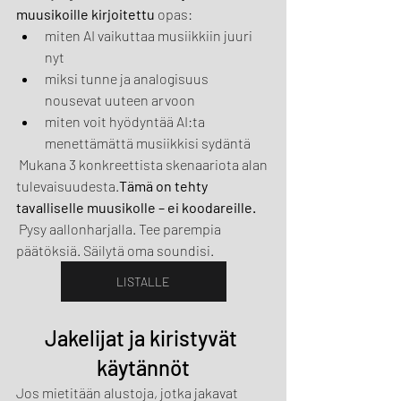
muusikoille kirjoitettu
 opas:
miten AI vaikuttaa musiikkiin juuri 
nyt
miksi tunne ja analogisuus 
nousevat uuteen arvoon
miten voit hyödyntää AI:ta 
menettämättä musiikkisi sydäntä
 Mukana 3 konkreettista skenaariota alan 
tulevaisuudesta.
Tämä on tehty 
tavalliselle muusikolle – ei koodareille.
 Pysy aallonharjalla. Tee parempia 
päätöksiä. Säilytä oma soundisi.
LISTALLE
Jakelijat ja kiristyvät 
käytännöt
Jos mietitään alustoja, jotka jakavat 