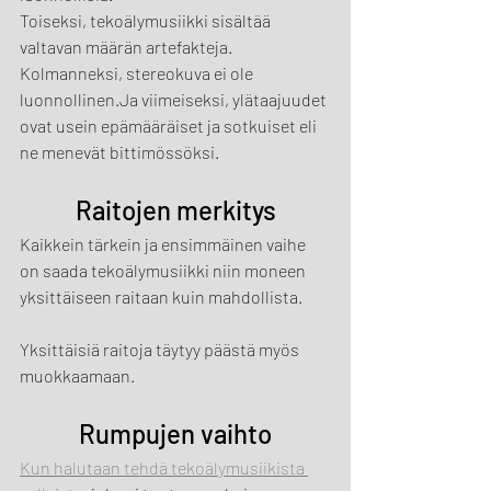
Toiseksi, tekoälymusiikki sisältää 
valtavan määrän artefakteja.
Kolmanneksi, stereokuva ei ole 
luonnollinen.Ja viimeiseksi, ylätaajuudet 
ovat usein epämääräiset ja sotkuiset eli 
ne menevät bittimössöksi.
Raitojen merkitys
Kaikkein tärkein ja ensimmäinen vaihe 
on saada tekoälymusiikki niin moneen 
yksittäiseen raitaan kuin mahdollista.
Yksittäisiä raitoja täytyy päästä myös 
muokkaamaan.
Rumpujen vaihto
Kun halutaan tehdä tekoälymusiikista 