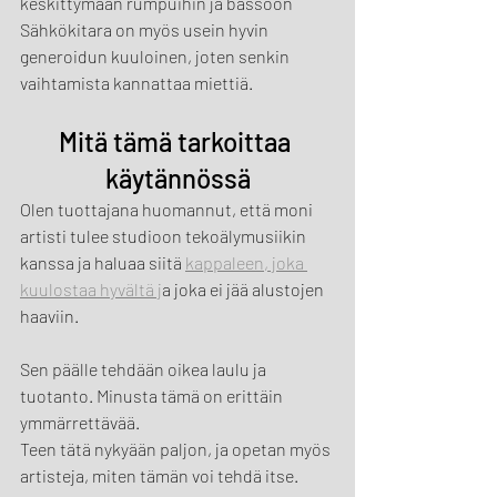
keskittymään rumpuihin ja bassoon
Sähkökitara on myös usein hyvin 
generoidun kuuloinen, joten senkin 
vaihtamista kannattaa miettiä.
Mitä tämä tarkoittaa 
käytännössä
Olen tuottajana huomannut, että moni 
artisti tulee studioon tekoälymusiikin 
kanssa ja haluaa siitä 
kappaleen, joka 
kuulostaa hyvältä j
a joka ei jää alustojen 
haaviin. 
Sen päälle tehdään oikea laulu ja 
tuotanto. Minusta tämä on erittäin 
ymmärrettävää. 
Teen tätä nykyään paljon, ja opetan myös 
artisteja, miten tämän voi tehdä itse. 