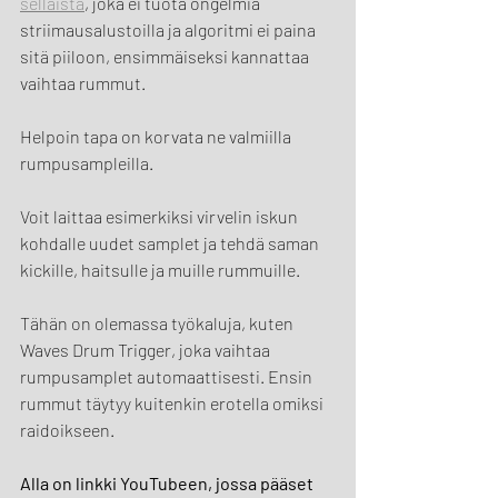
sellaista
, joka ei tuota ongelmia 
striimausalustoilla ja algoritmi ei paina 
sitä piiloon, ensimmäiseksi kannattaa 
vaihtaa rummut.
Helpoin tapa on korvata ne valmiilla 
rumpusampleilla.
Voit laittaa esimerkiksi virvelin iskun 
kohdalle uudet samplet ja tehdä saman 
kickille, haitsulle ja muille rummuille.
Tähän on olemassa työkaluja, kuten 
Waves Drum Trigger, joka vaihtaa 
rumpusamplet automaattisesti. Ensin 
rummut täytyy kuitenkin erotella omiksi 
raidoikseen.
Alla on linkki YouTubeen, jossa pääset 