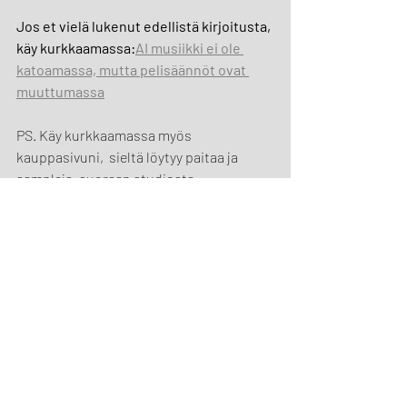
Jos et vielä lukenut edellistä kirjoitusta, 
käy kurkkaamassa:
AI musiikki ei ole 
katoamassa, mutta pelisäännöt ovat 
muuttumassa
PS. Käy kurkkaamassa myös 
kauppasivuni,  sieltä löytyy paitaa ja 
sampleja, suoraan studiosta.
KAUPPAAN