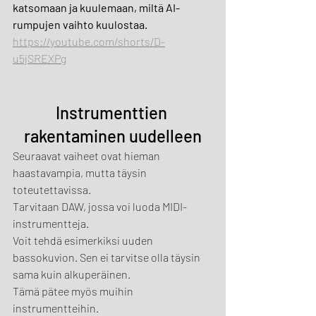
katsomaan ja kuulemaan, miltä AI-
rumpujen vaihto kuulostaa.
https://youtube.com/shorts/D-
u5jSREXPg
Instrumenttien 
rakentaminen uudelleen
Seuraavat vaiheet ovat hieman 
haastavampia, mutta täysin 
toteutettavissa.
Tarvitaan DAW, jossa voi luoda MIDI-
instrumentteja.
Voit tehdä esimerkiksi uuden 
bassokuvion. Sen ei tarvitse olla täysin 
sama kuin alkuperäinen.
Tämä pätee myös muihin 
instrumentteihin.