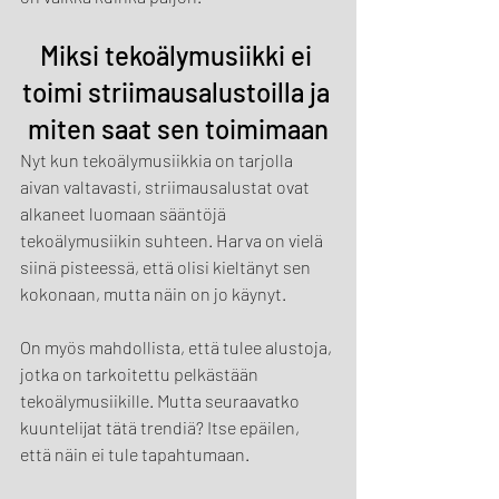
Miksi tekoälymusiikki ei 
toimi striimausalustoilla ja 
miten saat sen toimimaan
Nyt kun tekoälymusiikkia on tarjolla 
aivan valtavasti, striimausalustat ovat 
alkaneet luomaan sääntöjä 
tekoälymusiikin suhteen. Harva on vielä 
siinä pisteessä, että olisi kieltänyt sen 
kokonaan, mutta näin on jo käynyt.
On myös mahdollista, että tulee alustoja, 
jotka on tarkoitettu pelkästään 
tekoälymusiikille. Mutta seuraavatko 
kuuntelijat tätä trendiä? Itse epäilen, 
että näin ei tule tapahtumaan.