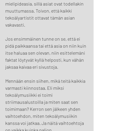
mielipideasia, sillä asiat ovat todellakin 
muuttumassa. Toivon, että kaikki 
tekoälyartistit ottavat tämän asian 
vakavasti.
Jos ensimmäinen tunne on se, että ei 
pidä paikkaansa tai että asia on niin kuin 
itse haluaa sen olevan, niin esittelemäni 
faktat löytyvät kyllä helposti, kun vähän 
jaksaa kaivaa eri sivustoja.
Mennään ensin siihen, mikä teitä kaikkia 
varmasti kiinnostaa. Eli miksi 
tekoälymusiikki ei toimi 
striimausalustoilla ja miten saat sen 
toimimaan? Kerron sen jälkeen yhden 
vaihtoehdon, miten tekoälymusiikin 
kanssa voi jatkaa. Ja näitä vaihtoehtoja 
on vaikka kuinka paljon.