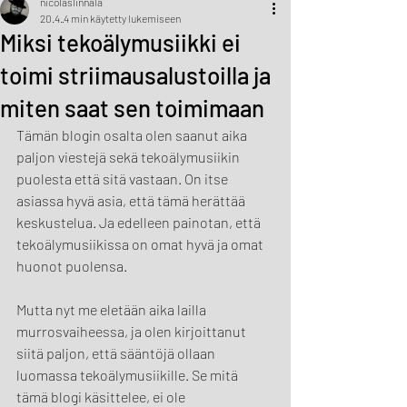
nicolaslinnala
20.4.
4 min käytetty lukemiseen
Miksi tekoälymusiikki ei
toimi striimausalustoilla ja
miten saat sen toimimaan
Tämän blogin osalta olen saanut aika 
paljon viestejä sekä tekoälymusiikin 
puolesta että sitä vastaan. On itse 
asiassa hyvä asia, että tämä herättää 
keskustelua. Ja edelleen painotan, että 
tekoälymusiikissa on omat hyvä ja omat 
huonot puolensa.
Mutta nyt me eletään aika lailla 
murrosvaiheessa, ja olen kirjoittanut 
siitä paljon, että sääntöjä ollaan 
luomassa tekoälymusiikille. Se mitä 
tämä blogi käsittelee, ei ole 