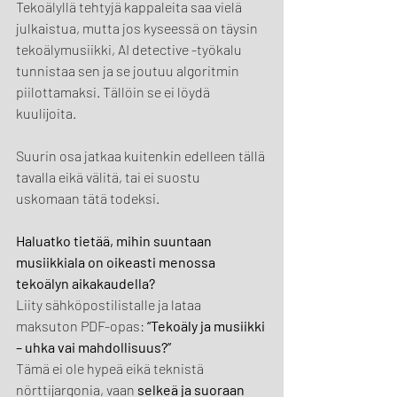
Tekoälyllä tehtyjä kappaleita saa vielä 
julkaistua, mutta jos kyseessä on täysin 
tekoälymusiikki, AI detective -työkalu 
tunnistaa sen ja se joutuu algoritmin 
piilottamaksi. Tällöin se ei löydä 
kuulijoita.
Suurin osa jatkaa kuitenkin edelleen tällä 
tavalla eikä välitä, tai ei suostu 
uskomaan tätä todeksi.
Haluatko tietää, mihin suuntaan 
musiikkiala on oikeasti menossa 
tekoälyn aikakaudella?
Liity sähköpostilistalle ja lataa 
maksuton PDF-opas: 
“Tekoäly ja musiikki 
– uhka vai mahdollisuus?”
Tämä ei ole hypeä eikä teknistä 
nörttijargonia, vaan 
selkeä ja suoraan 