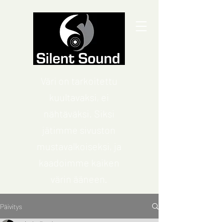
Väri on tarkoitettu
kuultavaksi, ei
nähtäväksi. Siksi
jätimme sivuston
mustavalkoiseksi, ja
kaadoimme kaiken
värin ääneen.
Päivitys