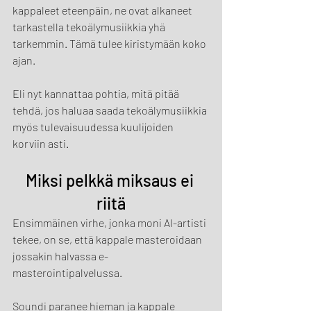
kappaleet eteenpäin, ne ovat alkaneet 
tarkastella tekoälymusiikkia yhä 
tarkemmin. Tämä tulee kiristymään koko 
ajan.
Eli nyt kannattaa pohtia, mitä pitää 
tehdä, jos haluaa saada tekoälymusiikkia 
myös tulevaisuudessa kuulijoiden 
korviin asti.
Miksi pelkkä miksaus ei 
riitä
Ensimmäinen virhe, jonka moni AI-artisti 
tekee, on se, että kappale masteroidaan 
jossakin halvassa e-
masterointipalvelussa.
Soundi paranee hieman ja kappale 