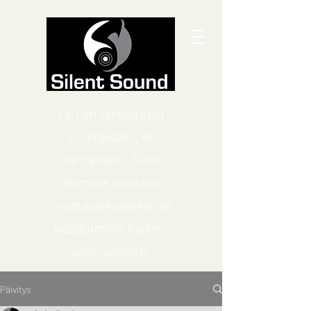
Väri on tarkoitettu
kuultavaksi, ei
nähtäväksi. Siksi
jätimme sivuston
mustavalkoiseksi, ja
kaadoimme kaiken
värin ääneen.
Päivitys