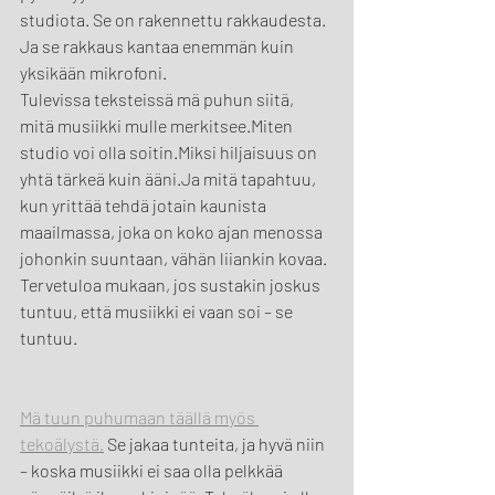
studiota. Se on rakennettu rakkaudesta. 
Ja se rakkaus kantaa enemmän kuin 
yksikään mikrofoni.
Tulevissa teksteissä mä puhun siitä, 
mitä musiikki mulle merkitsee.Miten 
studio voi olla soitin.Miksi hiljaisuus on 
yhtä tärkeä kuin ääni.Ja mitä tapahtuu, 
kun yrittää tehdä jotain kaunista 
maailmassa, joka on koko ajan menossa 
johonkin suuntaan, vähän liiankin kovaa.
Tervetuloa mukaan, jos sustakin joskus 
tuntuu, että musiikki ei vaan soi – se 
tuntuu.
Mä tuun puhumaan täällä myös 
tekoälystä.
 Se jakaa tunteita, ja hyvä niin 
– koska musiikki ei saa olla pelkkää 