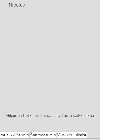
– Nicolas
Hiljainen hetki studiossa, siitä tämä kaikki alkaa
musiikki
Studio
Äänitysstudio
Musiikin julkaisu