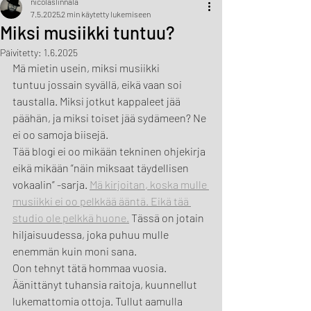
nicolaslinnala
7.5.2025
2 min käytetty lukemiseen
Miksi musiikki tuntuu?
Päivitetty:
1.6.2025
Mä mietin usein, miksi musiikki 
tuntuu jossain syvällä, eikä vaan soi 
taustalla. Miksi jotkut kappaleet jää 
päähän, ja miksi toiset jää sydämeen? Ne 
ei oo samoja biisejä.
Tää blogi ei oo mikään tekninen ohjekirja 
eikä mikään ”näin miksaat täydellisen 
vokaalin” -sarja. 
Mä kirjoitan, koska mulle 
musiikki ei oo pelkkää ääntä. Eikä tää 
studio ole pelkkä huone.
 Tässä on jotain 
hiljaisuudessa, joka puhuu mulle 
enemmän kuin moni sana.
Oon tehnyt tätä hommaa vuosia. 
Äänittänyt tuhansia raitoja, kuunnellut 
lukemattomia ottoja. Tullut aamulla 