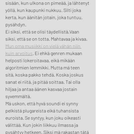
sisään, kun ulkona on pimeää, ja lähtenyt 
yöllä, kun kaupunki nukkuu. Silti joka 
kerta, kun äänitän jotain, joka tuntuu, 
pysähdyn.
Ei siksi, että se olisi täydellistä.Vaan 
siksi, että se on totta. Mahtavaa ja kivaa.
Mun oma musiikki on vielä vähän niin 
kuin arvoitus
. Ei ehkä genren mukaan 
helposti lokeroitavaa, eikä mikään 
algoritmien lemmikki. Mutta mä teen 
sitä, koska pakko tehdä. Koska joskus 
sanat ei riitä, ja pitää soittaa. Tai olla 
hiljaa ja antaa äänen kasvaa jostain 
syvemmältä.
Mä uskon, että hyvä soundi ei synny 
pelkistä plugareista eikä tuhansista 
euroista. Se syntyy, kun joku oikeasti 
välittää. Kun jokin liikkuu ilmassa ja 
pysähtyy hetkeen. Siksi mä rakastan tätä 