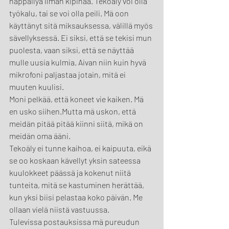
näppäilyä ilman kipinää. Tekoäly voi olla 
työkalu, tai se voi olla peili. Mä oon 
käyttänyt sitä miksauksessa, välillä myös 
sävellyksessä. Ei siksi, että se tekisi mun 
puolesta, vaan siksi, että se näyttää 
mulle uusia kulmia. Aivan niin kuin hyvä 
mikrofoni paljastaa jotain, mitä ei 
muuten kuulisi.
Moni pelkää, että koneet vie kaiken. Mä 
en usko siihen.Mutta mä uskon, että 
meidän pitää pitää kiinni siitä, mikä on 
meidän oma ääni.
Tekoäly ei tunne kaihoa, ei kaipuuta, eikä 
se oo koskaan kävellyt yksin sateessa 
kuulokkeet päässä ja kokenut niitä 
tunteita, mitä se kastuminen herättää, 
kun yksi biisi pelastaa koko päivän. Me 
ollaan vielä niistä vastuussa.
Tulevissa postauksissa mä pureudun 