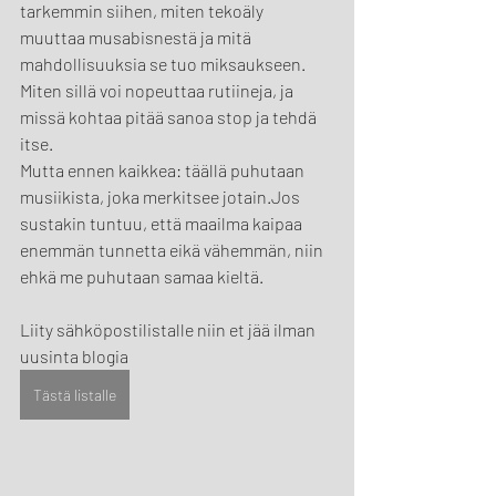
tarkemmin siihen, miten tekoäly 
muuttaa musabisnestä ja mitä 
mahdollisuuksia se tuo miksaukseen. 
Miten sillä voi nopeuttaa rutiineja, ja 
missä kohtaa pitää sanoa stop ja tehdä 
itse.
Mutta ennen kaikkea: täällä puhutaan 
musiikista, joka merkitsee jotain.Jos 
sustakin tuntuu, että maailma kaipaa 
enemmän tunnetta eikä vähemmän, niin 
ehkä me puhutaan samaa kieltä.
Liity sähköpostilistalle niin et jää ilman 
uusinta blogia
Tästä listalle